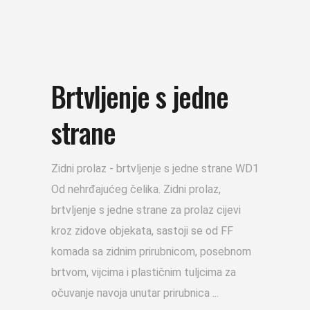
Brtvljenje s jedne
strane
Zidni prolaz - brtvljenje s jedne strane WD1
Od nehrđajućeg čelika. Zidni prolaz,
brtvljenje s jedne strane za prolaz cijevi
kroz zidove objekata, sastoji se od FF
komada sa zidnim prirubnicom, posebnom
brtvom, vijcima i plastičnim tuljcima za
očuvanje navoja unutar prirubnica