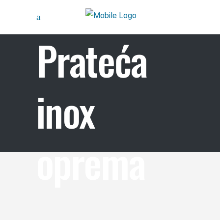
Prateća
inox
oprema