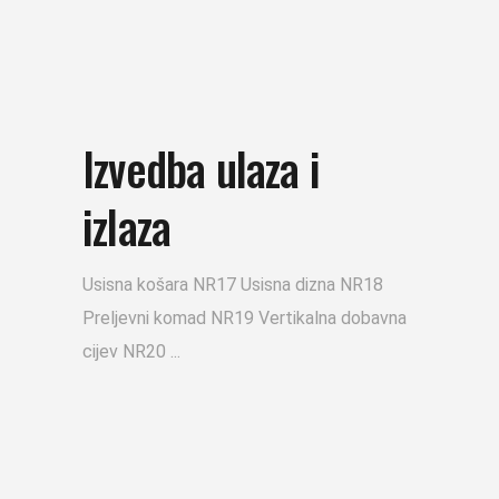
Izvedba ulaza i
izlaza
Usisna košara NR17 Usisna dizna NR18
Preljevni komad NR19 Vertikalna dobavna
cijev NR20