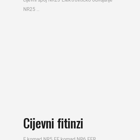
NR25
Cijevni fitinzi
F komad NR5 FF komad NR6 FFR