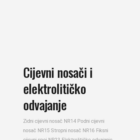
Cijevni nosači i
elektrolitičko
odvajanje
Zidni cijevni nosač NR14 Podni cijevni
nosač NR15 Stropni nosač NR16 Fiksni
cijevni spoj NR23 Elektrolitičko odvajanje