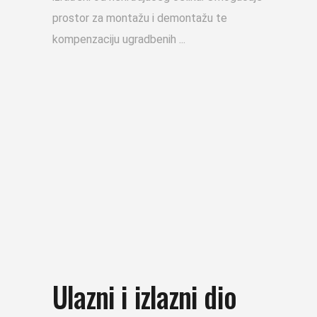
prostor za montažu i demontažu te
kompenzaciju ugradbenih
Ulazni i izlazni dio