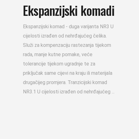
Ekspanzijski komadi
Ekspanzijski komad - duga varijanta NR3 U
cijelosti izrađen od nehrđajućeg čelika.
Služi za kompenzaciju rastezanja tijekom
rada, manje kutne pomake, veće
tolerancije tijekom ugradnje te za
priključak same cijevi na kraju ili materijala
drugačijeg promjera. Tranzicijski komad
NR3.1 U cijelosti izrađen od nehrđajućeg