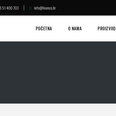
5 51 400 703
info@loveco.hr
POČETNA
O NAMA
PROIZVOD