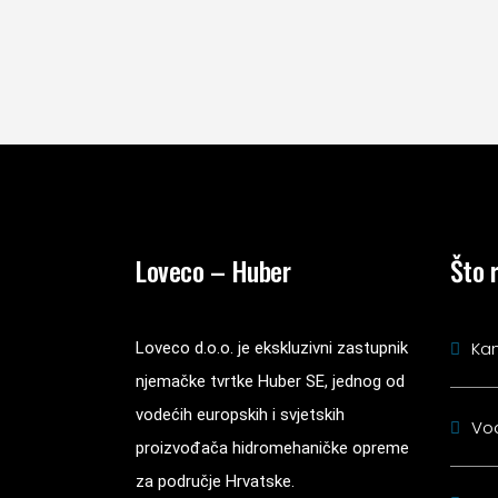
Loveco – Huber
Što 
Kan
Loveco d.o.o. je ekskluzivni zastupnik
njemačke tvrtke Huber SE, jednog od
vodećih europskih i svjetskih
Vo
proizvođača hidromehaničke opreme
za područje Hrvatske.