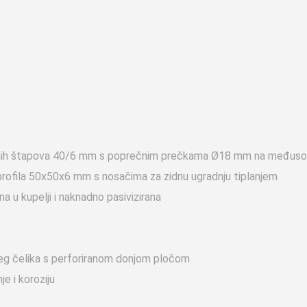
ravnih štapova 40/6 mm s poprečnim prečkama Ø18 mm na među
 profila 50x50x6 mm s nosačima za zidnu ugradnju tiplanjem
a u kupelji i naknadno pasivizirana
ćeg čelika s perforiranom donjom pločom
je i koroziju