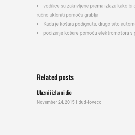
vodilice su zakrivljene prema izlazu kako b
ručno ukloniti pomoću grablja
Kada je košara podignuta, drugo sito autom
podizanje košare pomoću elektromotora s 
Related posts
Ulazni i izlazni dio
November 24, 2015
dud-loveco