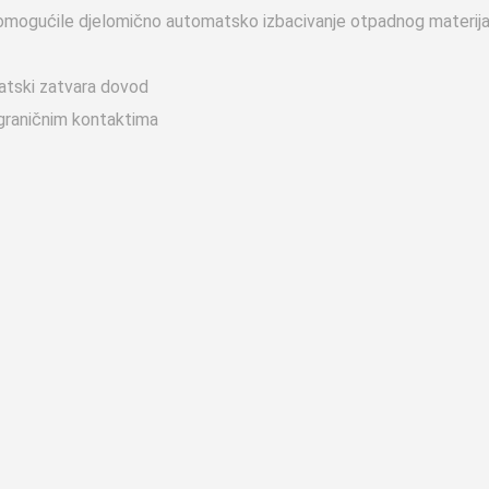
i omogućile djelomično automatsko izbacivanje otpadnog materijal
atski zatvara dovod
graničnim kontaktima