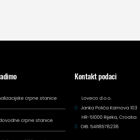
radimo
Kontakt podaci
alizacijske crpne stanice
Loveco d.o.o.
Janka Polića Kamova 103
HR-51000 Rijeka, Croatia
dovodne crpne stanice
OIB: 54118578238