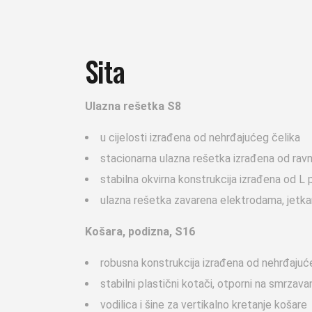
Sita
Ulazna rešetka S8
u cijelosti izrađena od nehrđajućeg čelika
stacionarna ulazna rešetka izrađena od 
stabilna okvirna konstrukcija izrađena od L
ulazna rešetka zavarena elektrodama, jetkan
Košara, podizna, S1
6
robusna konstrukcija izrađena od nehrđaju
stabilni plastični kotači, otporni na smrzavan
vodilica i šine za vertikalno kretanje košare