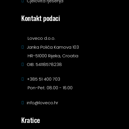
Cjelovita rješenja
Kontakt podaci
Loveco d.o.o.
Janka Polića Kamova 103
HR-51000 Rijeka, Croatia
OIB: 54118578238
+385 51 400 703
Pon-Pet: 08:00 - 16:00
info@loveco.hr
Kratice