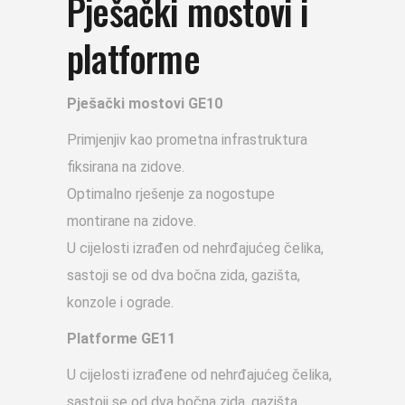
Pješački mostovi i
platforme
Pješački mostovi GE10
Primjenjiv kao prometna infrastruktura
fiksirana na zidove.
Optimalno rješenje za nogostupe
montirane na zidove.
U cijelosti izrađen od nehrđajućeg čelika,
sastoji se od dva bočna zida, gazišta,
konzole i ograde.
Platforme GE11
U cijelosti izrađene od nehrđajućeg čelika,
sastoji se od dva bočna zida, gazišta,