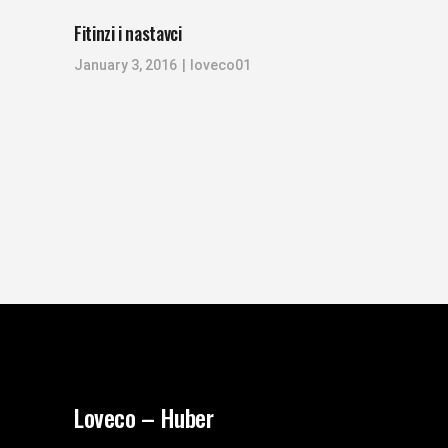
Fitinzi i nastavci
January 3, 2016
loveco01
Loveco – Huber