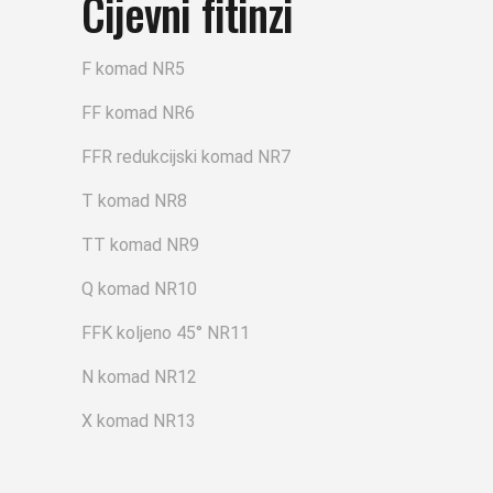
Cijevni fitinzi
F komad NR5
FF komad NR6
FFR redukcijski komad NR7
T komad NR8
TT komad NR9
Q komad NR10
FFK koljeno 45° NR11
N komad NR12
X komad NR13