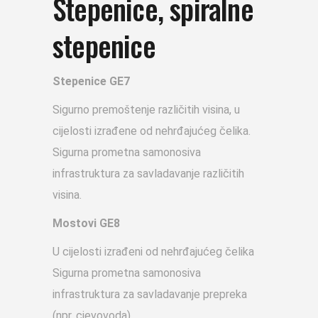
Stepenice, spiralne
stepenice
Stepenice GE7
Sigurno premoštenje različitih visina, u
cijelosti izrađene od nehrđajućeg čelika.
Sigurna prometna samonosiva
infrastruktura za savladavanje različitih
visina.
Mostovi GE8
U cijelosti izrađeni od nehrđajućeg čelika
Sigurna prometna samonosiva
infrastruktura za savladavanje prepreka
(npr. cjevovoda).