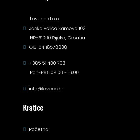
Loveco d.o.o.
Janka Polića Kamova 103
HR-51000 Rijeka, Croatia
OIB: 54118578238
+385 51 400 703
Pon-Pet: 08:00 - 16:00
info@loveco.hr
Kratice
Početna