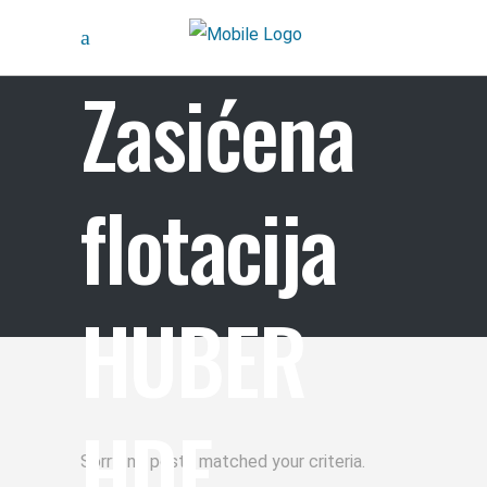
Zasićena
flotacija
HUBER
HDF
Sorry, no posts matched your criteria.