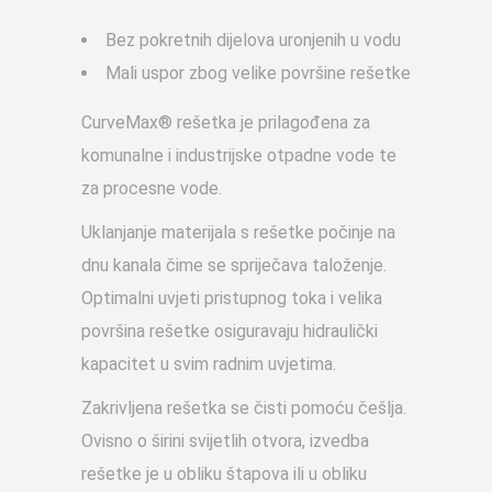
Bez pokretnih dijelova uronjenih u vodu
Mali uspor zbog velike površine rešetke
CurveMax® rešetka je prilagođena za
komunalne i industrijske otpadne vode te
za procesne vode.
Uklanjanje materijala s rešetke počinje na
dnu kanala čime se spriječava taloženje.
Optimalni uvjeti pristupnog toka i velika
površina rešetke osiguravaju hidraulički
kapacitet u svim radnim uvjetima.
Zakrivljena rešetka se čisti pomoću češlja.
Ovisno o širini svijetlih otvora, izvedba
rešetke je u obliku štapova ili u obliku