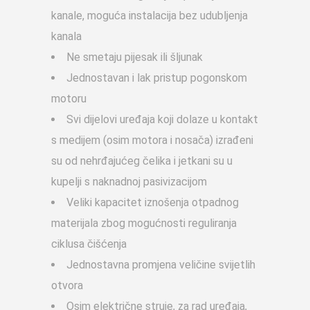
kanale, moguća instalacija bez udubljenja
kanala
Ne smetaju pijesak ili šljunak
Jednostavan i lak pristup pogonskom
motoru
Svi dijelovi uređaja koji dolaze u kontakt
s medijem (osim motora i nosača) izrađeni
su od nehrđajućeg čelika i jetkani su u
kupelji s naknadnoj pasivizacijom
Veliki kapacitet iznošenja otpadnog
materijala zbog mogućnosti reguliranja
ciklusa čišćenja
Jednostavna promjena veličine svijetlih
otvora
Osim električne struje, za rad uređaja,