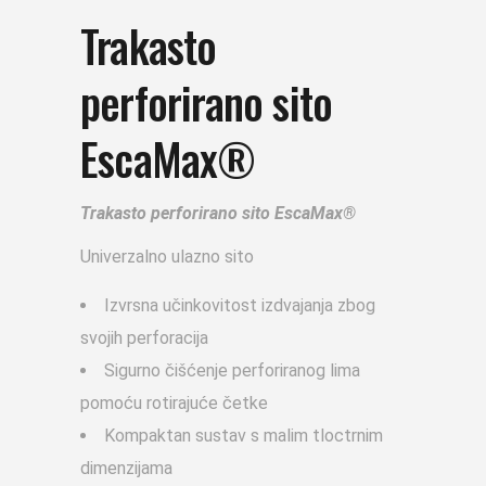
Trakasto
perforirano sito
EscaMax®
Trakasto perforirano sito EscaMax®
Univerzalno ulazno sito
Izvrsna učinkovitost izdvajanja zbog
svojih perforacija
Sigurno čišćenje perforiranog lima
pomoću rotirajuće četke
Kompaktan sustav s malim tloctrnim
dimenzijama