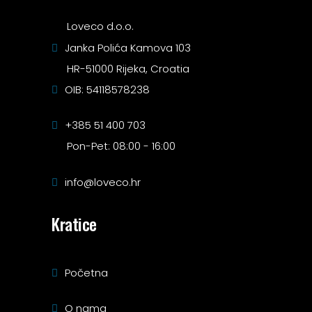
Loveco d.o.o.
Janka Polića Kamova 103
HR-51000 Rijeka, Croatia
OIB: 54118578238
+385 51 400 703
Pon-Pet: 08:00 - 16:00
info@loveco.hr
Kratice
Početna
O nama