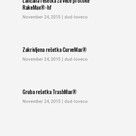
Lančana rešetka za veće protoke
RakeMax®-hf
November 24, 2015
dud-loveco
Zakrivljena rešetka CurveMax®
November 24, 2015
dud-loveco
Gruba rešetka TrashMax®
November 24, 2015
dud-loveco