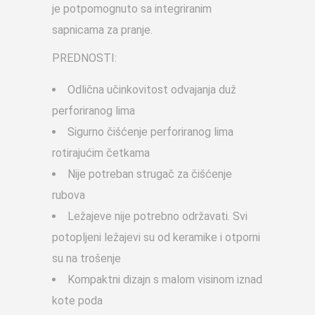
je potpomognuto sa integriranim
sapnicama za pranje.
PREDNOSTI:
Odlična učinkovitost odvajanja duž
perforiranog lima
Sigurno čišćenje perforiranog lima
rotirajućim četkama
Nije potreban strugač za čišćenje
rubova
Ležajeve nije potrebno održavati. Svi
potopljeni ležajevi su od keramike i otporni
su na trošenje
Kompaktni dizajn s malom visinom iznad
kote poda