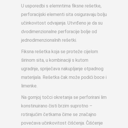
U usporedbi s elemntima fiksne rešetke,
perforacijski elementi sita osiguravaju bolju
učinkovitost odvajanja. Utvrđeno je da su
dvodimenzionalne perforacije bolje od
jednodimenzionalnih rešetki.
Fiksna rešetka koja se proteže cijelom
širinom sita, u kombinaciji s kutom
ugradnje, spriječava nakupljanje otpadnog
materijala. Rešetka čak može podići boce i
limenke.
Na gornjoj točci okretanja se perforirani lim
konstinuirano čisti brzim suprotno –
rotirajućim četkama čime se značajno
povećava učinkovitost čišćenja. Čišćenje