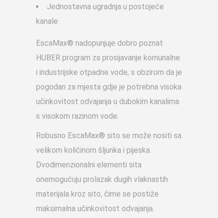
Jednostavna ugradnja u postojeće
kanale
EscaMax® nadopunjuje dobro poznat
HUBER program za prosijavanje komunalne
i industrijske otpadne vode, s obzirom da je
pogodan za mjesta gdje je potrebna visoka
učinkovitost odvajanja u dubokim kanalima
s visokom razinom vode.
Robusno EscaMax® sito se može nositi sa
velikom količinom šljunka i pijeska.
Dvodimenzionalni elementi sita
onemogućuju prolazak dugih vlaknastih
materijala kroz sito, čime se postiže
maksimalna učinkovitost odvajanja.