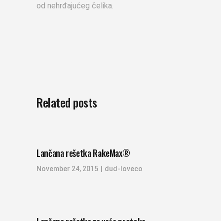
od nehrđajućeg čelika.
Related posts
Lančana rešetka RakeMax®
November 24, 2015
dud-loveco