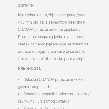
kontejner.
Mješavina pijesak/šljunak/organika/voda
<35 mm prolazi iz separatora direktno u
COANDA perač pijeska ili u pjeskolov.
Postojeća pumpa u pjeskolovu dobavlja
pijesak na perač pijeska gdje se mineralne
čestice odvajaju i peru kako bi se dobile
frakcije pijesak/šljunak i krupni materijal.
PREDNOSTI:
Dokazan COANDA perač pijeska kao
glavna komponenta
Smanjenje organskih primjesa u pijesku/
šljunku na <3% žarnog ostatka
Smanjeni troškovi odlaganja