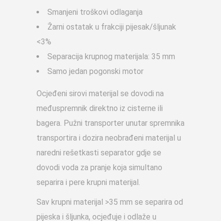
Smanjeni troškovi odlaganja
Žarni ostatak u frakciji pijesak/šljunak
<3%
Separacija krupnog materijala: 35 mm
Samo jedan pogonski motor
Ocjeđeni sirovi materijal se dovodi na
međuspremnik direktno iz cisterne ili
bagera. Pužni transporter unutar spremnika
transportira i dozira neobrađeni materijal u
naredni rešetkasti separator gdje se
dovodi voda za pranje koja simultano
separira i pere krupni materijal.
Sav krupni materijal >35 mm se separira od
pijeska i šljunka, ocjeđuje i odlaže u