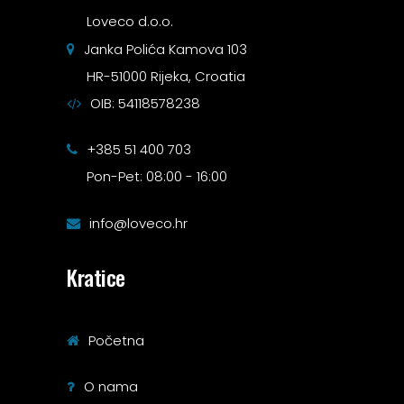
Loveco d.o.o.
Janka Polića Kamova 103
HR-51000 Rijeka, Croatia
OIB: 54118578238
+385 51 400 703
Pon-Pet: 08:00 - 16:00
info@loveco.hr
Kratice
Početna
O nama