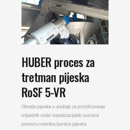
HUBER proces za
tretman pijeska
RoSF 5-VR
Obrada pijeska s uređaja za pročišćavanje
otpadnih voda i kanalizacijskih sustava
pomoću rešetke/perača pijeska