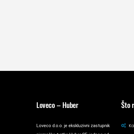
Loveco – Huber
Što 
Ka
Loveco d.o.o. je ekskluzivni zastupnik