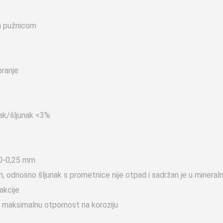
m pužnicom
pranje
sak/šljunak <3%
,20-0,25 mm
, odnosno šljunak s prometnice nije otpad i sadržan je u mineralno
akcije
a maksimalnu otpornost na koroziju