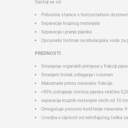
Sastoji se od:
Prihvatne stanice s horizontalnom dozirno
Separacije krupnog materijala
Separacija i pranje pijeska
Opcionalni tretman recirkulacijske vode za 
PREDNOSTI
:
Smanjenje organskih primjesa u frakciji pije
Smanjeni trošak odlaganja i volumen
Maksimalni prinos mineralne frakcije
>95% izdvajanje čestica pijeska veličine 0
separacija krupnih materijala većih od 10 mm
Omogućuje ponovno korištenje mineralne fr
Izvedba u cijelosti od nehrđajućeg čelika z