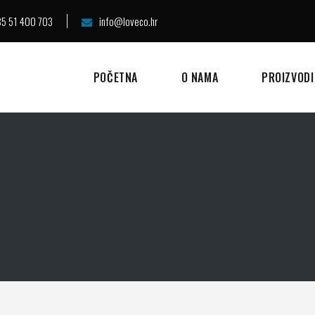
5 51 400 703
info@loveco.hr
POČETNA
O NAMA
PROIZVODI