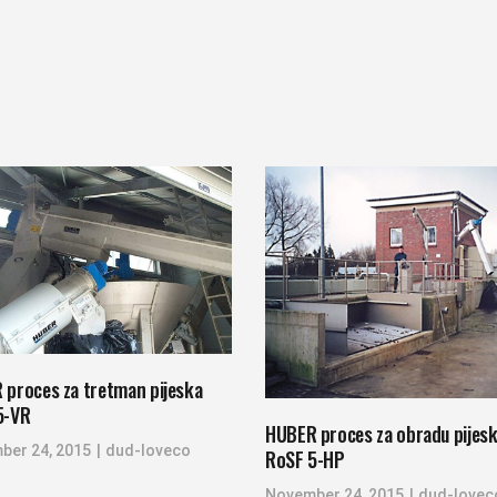
 proces za tretman pijeska
5-VR
HUBER proces za obradu pijes
ber 24, 2015
dud-loveco
RoSF 5-HP
November 24, 2015
dud-lovec