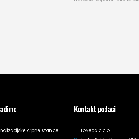
radimo
Kontakt podaci
nalizacijske crpne stanice
Loveco d.o.o.