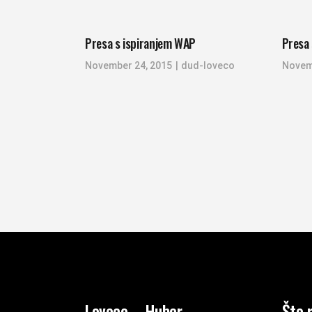
Presa s ispiranjem WAP
Presa 
November 24, 2015
dud-loveco
Novem
Loveco – Huber
Što 