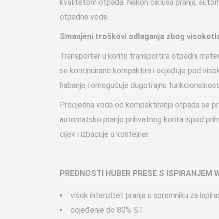
kvalitetom otpada. Nakon ciklusa pranja, autom
otpadne vode.
Smanjeni troškovi odlaganja zbog visokotla
Transporter u koritu transportira otpadni mater
se kontinuirano kompaktira i ocjeđuje pod visok
habanje i omogućuje dugotrajnu funkcionalnost
Procjedna voda od kompaktiranja otpada se pri
automatsko pranje prihvatnog korita ispod prih
cijev i izbacuje u kontejner.
PREDNOSTI HUBER PRESE S ISPIRANJEM 
visok intenzitet pranja u spremniku za ispira
ocjeđenje do 80% ST