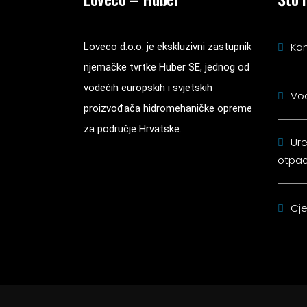
Kan
Loveco d.o.o. je ekskluzivni zastupnik
njemačke tvrtke Huber SE, jednog od
vodećih europskih i svjetskih
Vo
proizvođača hidromehaničke opreme
za područje Hrvatske.
Ure
otpad
Cje