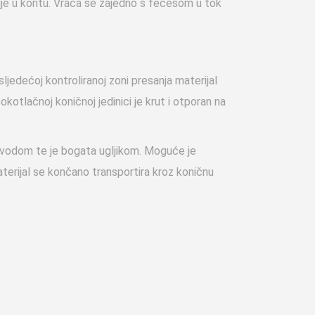
ije u koritu. Vraća se zajedno s fecesom u tok
jedećoj kontroliranoj zoni presanja materijal
kotlačnoj koničnoj jedinici je krut i otporan na
 vodom te je bogata ugljikom. Moguće je
terijal se končano transportira kroz koničnu