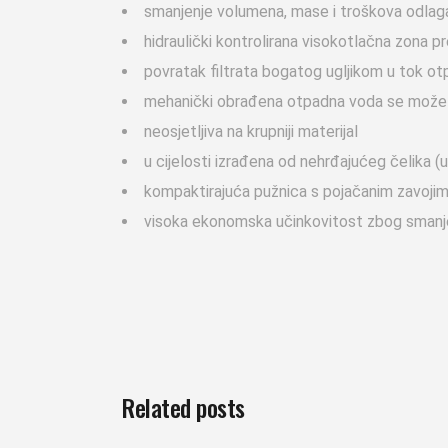
smanjenje volumena, mase i troškova odlag
hidraulički kontrolirana visokotlačna zona p
povratak filtrata bogatog ugljikom u tok o
mehanički obrađena otpadna voda se može k
neosjetljiva na krupniji materijal
u cijelosti izrađena od nehrđajućeg čelika (uk
kompaktirajuća pužnica s pojačanim zavoji
visoka ekonomska učinkovitost zbog smanjen
Related posts