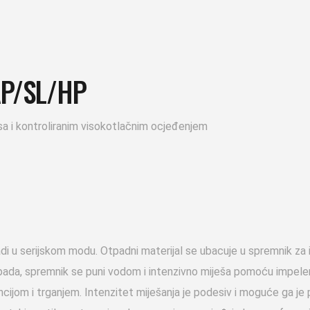
AP/SL/HP
esa i kontroliranim visokotlačnim ocjeđenjem
serijskom modu. Otpadni materijal se ubacuje u spremnik za ispir
ada, spremnik se puni vodom i intenzivno miješa pomoću impele
cijom i trganjem. Intenzitet miješanja je podesiv i moguće ga je