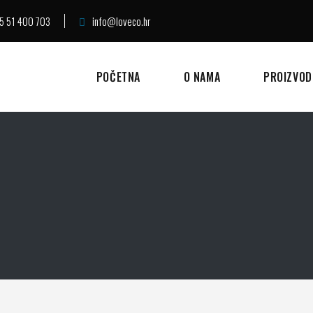
5 51 400 703
info@loveco.hr
POČETNA
O NAMA
PROIZVOD