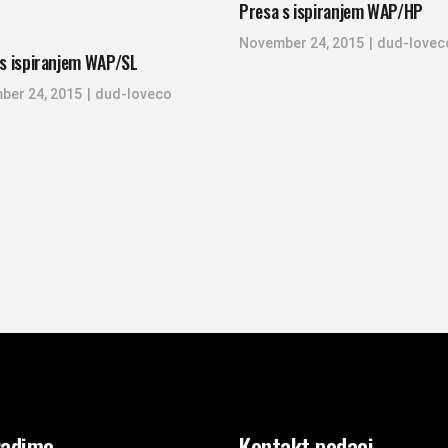
Presa s ispiranjem WAP/HP
November 24, 2015
dud-lovec
s ispiranjem WAP/SL
ber 24, 2015
dud-loveco
radimo
Kontakt podaci