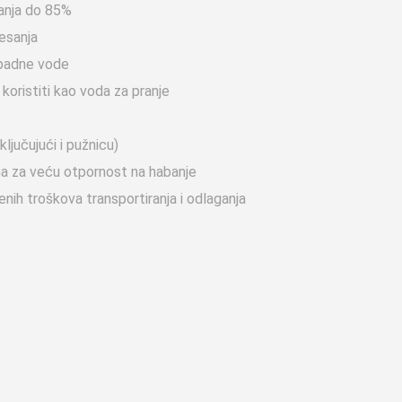
anja do 85%
resanja
tpadne vode
oristiti kao voda za pranje
ljučujući i pužnicu)
ma za veću otpornost na habanje
ih troškova transportiranja i odlaganja