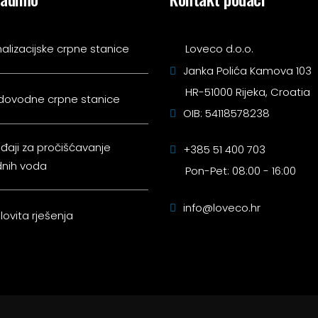
alizacijske crpne stanice
Loveco d.o.o.
Janka Polića Kamova 103
HR-51000 Rijeka, Croatia
dovodne crpne stanice
OIB: 54118578238
đaji za pročišćavanje
+385 51 400 703
nih voda
Pon-Pet: 08:00 - 16:00
info@loveco.hr
lovita rješenja