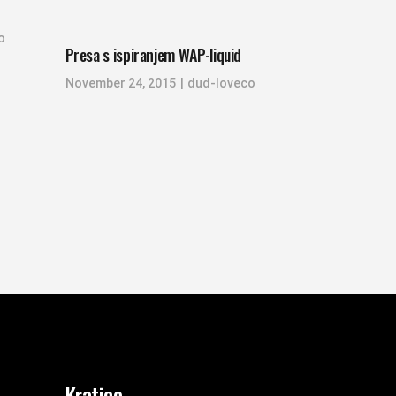
o
Presa s ispiranjem WAP-liquid
November 24, 2015
dud-loveco
Kratice