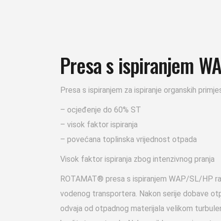
Presa s ispiranjem W
Presa s ispiranjem za ispiranje organskih primj
– ocjeđenje do 60% ST
– visok faktor ispiranja
– povećana toplinska vrijednost otpada
Visok faktor ispiranja zbog intenzivnog pranja
ROTAMAT® presa s ispiranjem WAP/SL/HP radi u 
vodenog transportera. Nakon serije dobave otp
odvaja od otpadnog materijala velikom turbulen