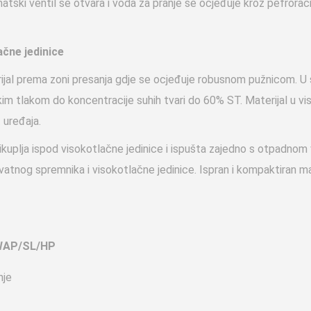
atski ventil se otvara i voda za pranje se ocjeđuje kroz pefrorac
čne jedinice
ijal prema zoni presanja gdje se ocjeđuje robusnom pužnicom. U sl
im tlakom do koncentracije suhih tvari do 60% ST. Materijal u viso
 uređaja.
kuplja ispod visokotlačne jedinice i ispušta zajedno s otpadnom
vatnog spremnika i visokotlačne jedinice. Ispran i kompaktiran ma
WAP/SL/HP
nje