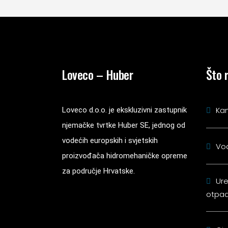
Loveco – Huber
Što 
Kan
Loveco d.o.o. je ekskluzivni zastupnik
njemačke tvrtke Huber SE, jednog od
vodećih europskih i svjetskih
Vo
proizvođača hidromehaničke opreme
za područje Hrvatske.
Ure
otpad