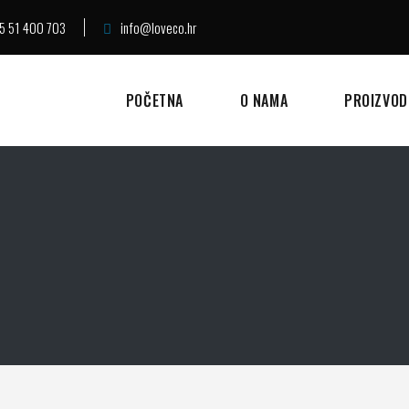
5 51 400 703
info@loveco.hr
POČETNA
O NAMA
PROIZVOD