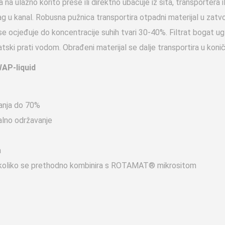
 na ulazno korito prese ili direktno ubacuje iz sita, transporter
trag u kanal. Robusna pužnica transportira otpadni materijal u zatv
 se ocjeđuje do koncentracije suhih tvari 30-40%. Filtrat bogat u
ki prati vodom. Obrađeni materijal se dalje transportira u koničnu
AP-liquid
anja do 70%
alno održavanje
a
 ukoliko se prethodno kombinira s ROTAMAT® mikrositom