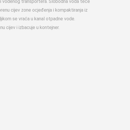
a ili vodenog transportera. Slobodna voda teče
orenu cijev zone ocjeđenja i kompaktiranja iz
gljikom se vraća u kanal otpadne vode.
 cijev i izbacuje u kontejner.