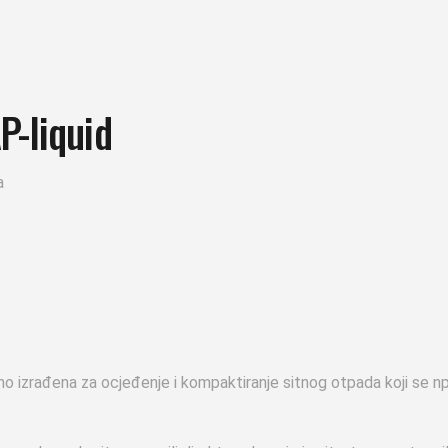
P-liquid
a
 izrađena za ocjeđenje i kompaktiranje sitnog otpada koji se np