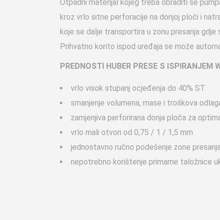
Otpadni materijal kojeg treba obraditi se pumpa
kroz vrlo sitne perforacije na donjoj ploči i na
koje se dalje transportira u zonu presanja gdje
Prihvatno korito ispod uređaja se može automats
PREDNOSTI HUBER PRESE S ISPIRANJEM W
vrlo visok stupanj ocjeđenja do 40% ST
smanjenje volumena, mase i troškova odlag
zamjenjiva perforirana donja ploča za optim
vrlo mali otvori od 0,75 / 1 / 1,5 mm
jednostavno ručno podešenje zone presanj
nepotrebno korištenje primarne taložnice