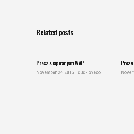
Related posts
Presa s ispiranjem WAP
Presa 
November 24, 2015
dud-loveco
Novem