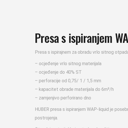
Presa s ispiranjem WA
Presa s ispirajnem za obradu vrlo sitnog otpad
– ocjeđenje vrlo sitnog materijala
– ocjeđenje do 40% ST
– perforacije od 0,75/ 1 / 1,5 mm
– kapacitet obrade materijala do 6m³/h
– zamjenjivo perforirano dno
HUBER presa s ispiranjem WAP-liquid je posebno
postrojenja.