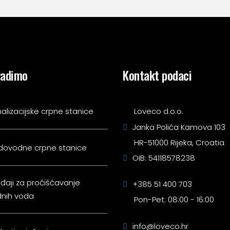
radimo
Kontakt podaci
alizacijske crpne stanice
Loveco d.o.o.
Janka Polića Kamova 103
HR-51000 Rijeka, Croatia
dovodne crpne stanice
OIB: 54118578238
đaji za pročišćavanje
+385 51 400 703
nih voda
Pon-Pet: 08:00 - 16:00
info@loveco.hr