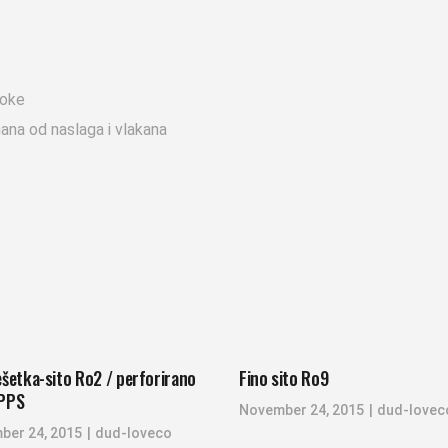
toke
ana od naslaga i vlakana
ešetka-sito Ro2 / perforirano
Fino sito Ro9
RPPS
November 24, 2015
dud-lovec
ber 24, 2015
dud-loveco