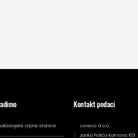
radimo
Kontakt podaci
alizacijske crpne stanice
Loveco d.o.o.
Janka Polića Kamova 103