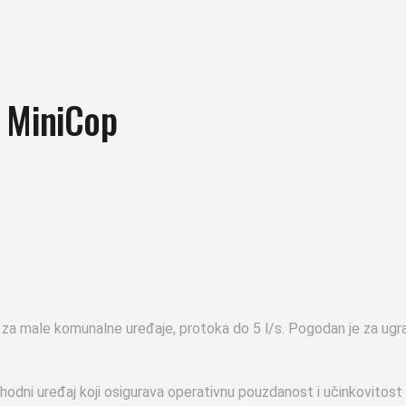
j MiniCop
za male komunalne uređaje, protoka do 5 l/s. Pogodan je za ugrad
hodni uređaj koji osigurava operativnu pouzdanost i učinkovitost