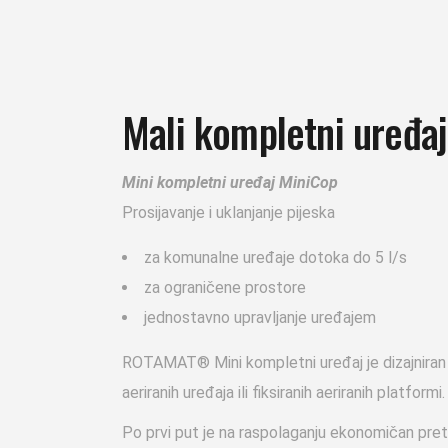
Mali kompletni uređa
Mini kompletni uređaj MiniCop
Prosijavanje i uklanjanje pijeska
za komunalne uređaje dotoka do 5 l/s
za ograničene prostore
jednostavno upravljanje uređajem
ROTAMAT® Mini kompletni uređaj je dizajniran 
aeriranih uređaja ili fiksiranih aeriranih platformi.
Po prvi put je na raspolaganju ekonomičan pret