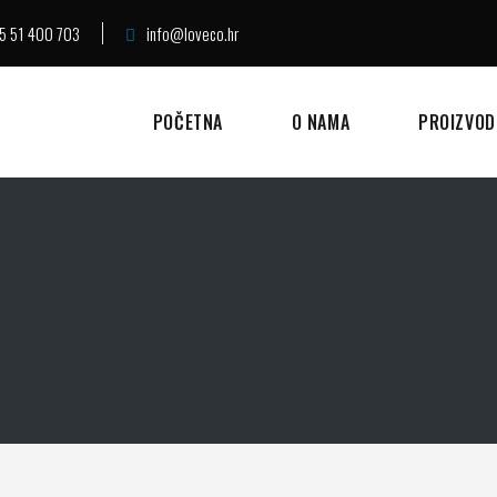
5 51 400 703
info@loveco.hr
POČETNA
O NAMA
PROIZVOD