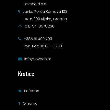
Loveco d.o.o.
Janka Polića Kamova 103
HR-51000 Rijeka, Croatia
OIB: 54118578238
+385 51 400 703
Pon-Pet: 08:00 - 16:00
info@loveco.hr
Kratice
Početna
O nama