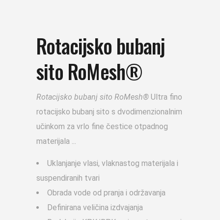
Rotacijsko bubanj
sito RoMesh®
Rotacijsko bubanj sito RoMesh®
Ultra fino
rotacijsko bubanj sito s dvodimenzionalnim
učinkom za vrlo fine čestice otpadnog
materijala
Uklanjanje vlasi, vlaknastog materijala i
suspendiranih tvari
Obrada vode od pranja i održavanja
Definirana veličina izdvajanja