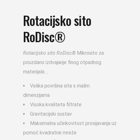
Rotacijsko sito
RoDisc®
Rotacijsko sito RoDisc®
Mikrosito za
pouzdano izdvajanje finog otpadnog
materijala
Velika površina sita s malim
dimenzijama
Visoka kvaliteta filtrate
Gravitacijski sustav
Maksimalna učinkovitost prosijavanja uz
pomoć kvadratne mreže