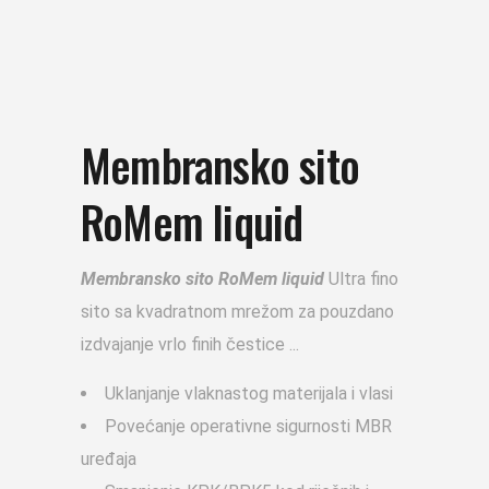
Membransko sito
RoMem liquid
Membransko sito RoMem liquid
Ultra fino
sito sa kvadratnom mrežom za pouzdano
izdvajanje vrlo finih čestice
Uklanjanje vlaknastog materijala i vlasi
Povećanje operativne sigurnosti MBR
uređaja