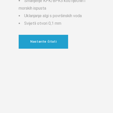
Smanjenje KPK/BPK5 kod riječnih i
morskih ispusta
Uklanjanje algi s površinskih voda
Svijetli otvori 0,1 mm
Nastavite čitati