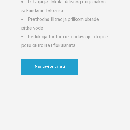
Izdvajanje flokula aktivnog mulja nakon
sekundarne taložnice
Prethodna filtracija prilikom obrade
pitke vode
Redukcija fosfora uz dodavanje otopine
polielektrolita i flokulanata
Nastavite čitati