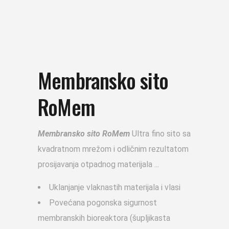
Membransko sito
RoMem
Membransko sito RoMem
Ultra fino sito sa
kvadratnom mrežom i odličnim rezultatom
prosijavanja otpadnog materijala
Uklanjanje vlaknastih materijala i vlasi
Povećana pogonska sigurnost
membranskih bioreaktora (šupljikasta