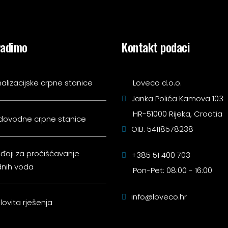
radimo
Kontakt podaci
alizacijske crpne stanice
Loveco d.o.o.
Janka Polića Kamova 103
HR-51000 Rijeka, Croatia
dovodne crpne stanice
OIB: 54118578238
đaji za pročišćavanje
+385 51 400 703
nih voda
Pon-Pet: 08:00 - 16:00
info@loveco.hr
lovita rješenja