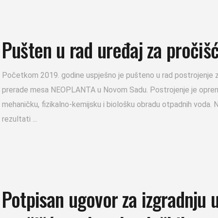
Pušten u rad uređaj za pročiš
Početkom 2019. godine uspješno je pušteno u rad postrojenje z
prerade mesa NEOPLANTA u Novom Sadu. Postrojenje je oprem
mehaničku, fizikalno-kemijsku i biološku obradu otpadnih voda. Na
rezultati
Potpisan ugovor za izgradnju 