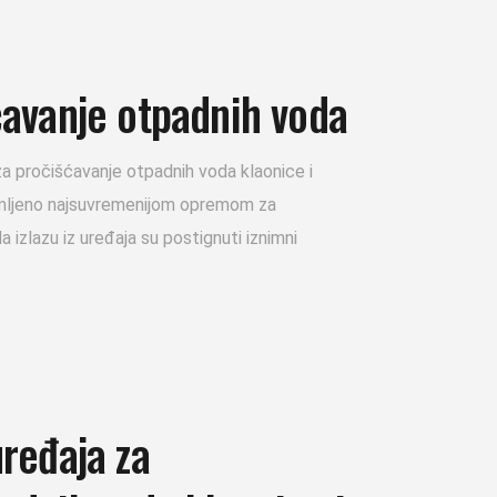
ćavanje otpadnih voda
a pročišćavanje otpadnih voda klaonice i
ljeno najsuvremenijom opremom za
 izlazu iz uređaja su postignuti iznimni
uređaja za