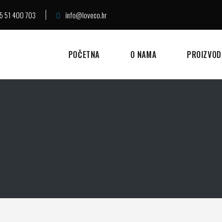
5 51 400 703
info@loveco.hr
POČETNA
O NAMA
PROIZVOD