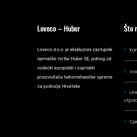
Loveco – Huber
Što 
Kan
Loveco d.o.o. je ekskluzivni zastupnik
njemačke tvrtke Huber SE, jednog od
vodećih europskih i svjetskih
Vo
proizvođača hidromehaničke opreme
za područje Hrvatske.
Ure
otpad
Cje