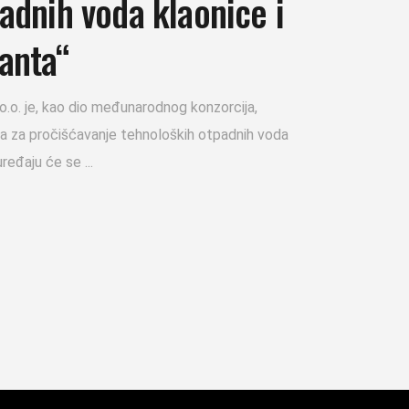
adnih voda klaonice i
anta“
o.o. je, kao dio međunarodnog konzorcija,
ja za pročišćavanje tehnoloških otpadnih voda
 uređaju će se