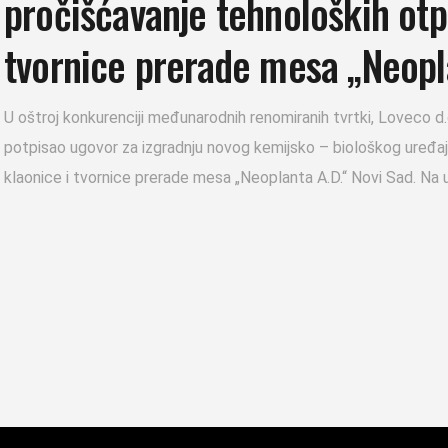
pročišćavanje tehnoloških otp
tvornice prerade mesa „Neopl
U oštroj konkurenciji međunarodnih renomiranih tvrtki, Loveco d.
potpisao ugovor za izgradnju novog kemijsko – biološkog uređa
klaonice i tvornice prerade mesa „Neoplanta A.D.“ Novi Sad. Na