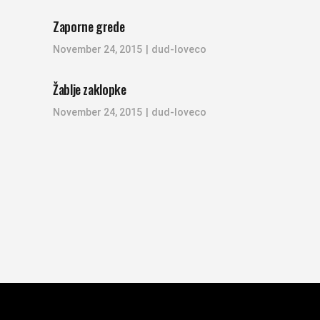
Zaporne grede
November 24, 2015
dud-loveco
Žablje zaklopke
November 24, 2015
dud-loveco