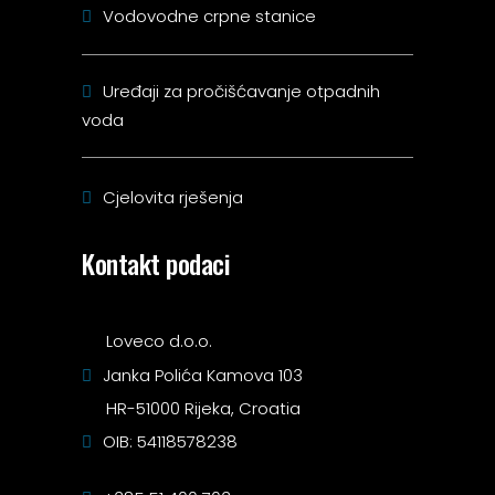
Vodovodne crpne stanice
Uređaji za pročišćavanje otpadnih
voda
Cjelovita rješenja
Kontakt podaci
Loveco d.o.o.
Janka Polića Kamova 103
HR-51000 Rijeka, Croatia
OIB: 54118578238