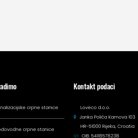
radimo
Kontakt podaci
nalizacijske crpne stanice
Loveco d.o.o.
Janka Polića Kamova 103
HR-51000 Rijeka, Croatia
dovodne crpne stanice
OIB: 54118578238