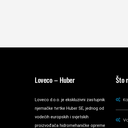
Loveco – Huber
Što 
Ka
Loveco d.o.o. je ekskluzivni zastupnik
njemačke tvrtke Huber SE, jednog od
vodećih europskih i svjetskih
Vo
proizvođača hidromehaničke opreme