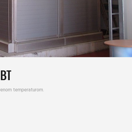
 BT
jerenom temperaturom.