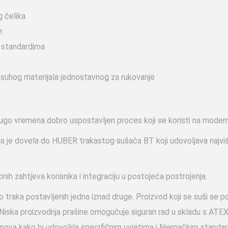
 čelika
m
 standardima
 suhog materijala jednostavnog za rukovanje
ugo vremena dobro uspostavljen proces koji se koristi na moder
aja je dovela do HUBER trakastog sušača BT koji udovoljava najviš
h zahtjeva korisnika i integraciju u postojeća postrojenja.
traka postavljenih jedna iznad druge. Proizvod koji se suši se p
. Niska proizvodnja prašine omogućuje siguran rad u skladu s AT
nova kako bi udovoljila specifičnim uvjetima i Njemačkim standar