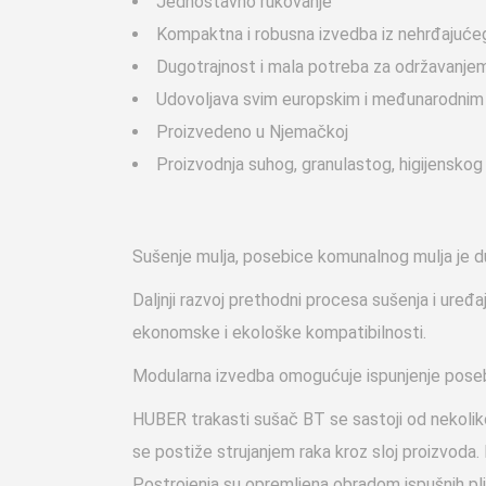
Jednostavno rukovanje
Kompaktna i robusna izvedba iz nehrđajućeg
Dugotrajnost i mala potreba za održavanje
Udovoljava svim europskim i međunarodnim
Proizvedeno u Njemačkoj
Proizvodnja suhog, granulastog, higijenskog
Sušenje mulja, posebice komunalnog mulja je d
Daljnji razvoj prethodni procesa sušenja i uređ
ekonomske i ekološke kompatibilnosti.
Modularna izvedba omogućuje ispunjenje posebni
HUBER trakasti sušač BT se sastoji od nekoliko 
se postiže strujanjem raka kroz sloj proizvoda
Postrojenja su opremljena obradom ispušnih pli