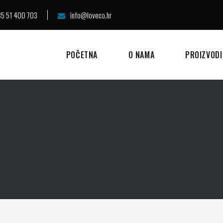
5 51 400 703
info@loveco.hr
POČETNA
O NAMA
PROIZVODI