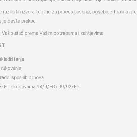
različitih izvora topline za proces sušenja, posebice toplina iz e
 je česta praksa.
va Vaš sušač prema Vašim potrebama i zahtjevima.
BT
skladištenja
a rukovanje
rade ispušnih plinova
EX-EC direktivama 94/9/EG i 99/92/EG