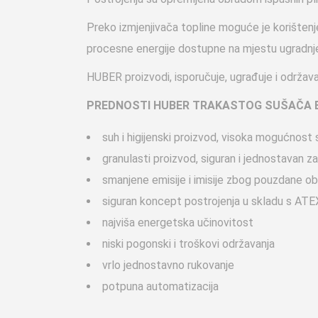
Preko izmjenjivača topline moguće je korištenje 
procesne energije dostupne na mjestu ugradnje
HUBER proizvodi, isporučuje, ugrađuje i održa
PREDNOSTI HUBER TRAKASTOG SUŠAČA 
suh i higijenski proizvod, visoka mogućnost 
granulasti proizvod, siguran i jednostavan z
smanjene emisije i imisije zbog pouzdane ob
siguran koncept postrojenja u skladu s AT
najviša energetska učinovitost
niski pogonski i troškovi održavanja
vrlo jednostavno rukovanje
potpuna automatizacija