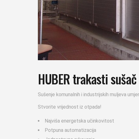
HUBER trakasti sušač
Sušenje komunalnih i industrijskih muljeva um
Stvorite vrijednost iz otpada!
Najviša energetska učinkovitost
Potpuna automatizacija