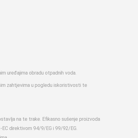
nim uređajima obradu otpadnih voda.
im zahtjevima u pogledu iskoristivosti te
ostavlja na te trake. Efikasno sušenje proizvoda
EX-EC direktivom 94/9/EG i 99/92/EG.
ima.