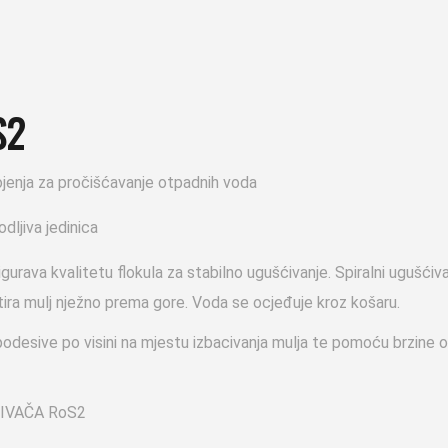
S2
jenja za pročišćavanje otpadnih voda
dljiva jedinica
igurava kvalitetu flokula za stabilno ugušćivanje. Spiralni ugušći
tira mulj nježno prema gore. Voda se ocjeđuje kroz košaru.
desive po visini na mjestu izbacivanja mulja te pomoću brzine ok
IVAČA RoS2