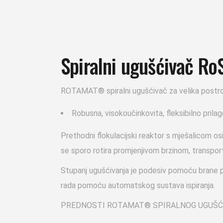
Spiralni ugušćivač Ro
ROTAMAT® spiralni ugušćivač za velika postro
Robusna, visokoučinkovita, fleksibilno prilago
Prethodni flokulacijski reaktor s mješalicom os
se sporo rotira promjenjivom brzinom, transpor
Stupanj ugušćivanja je podesiv pomoću brane po
rada pomoću automatskog sustava ispiranja.
PREDNOSTI ROTAMAT® SPIRALNOG UGUŠĆ