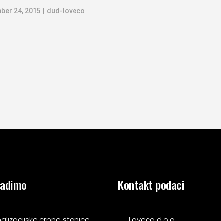
ber 24, 2015
dud-loveco
radimo
Kontakt podaci
alizacijske crpne stanice
Loveco d.o.o.