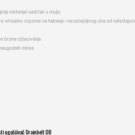
niji materijal sadržan u mulju
virtualno otporne na habanje i nezačepljivog sita od nehrđajuć
 brzine izbacivanja
neugodnih mirisa
ti ugušćivač Drainbelt DB