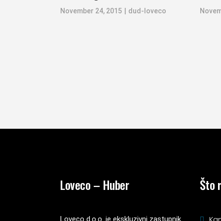
November 24, 2015
dud-loveco
Novem
Loveco – Huber
Što 
Kan
Loveco d.o.o. je ekskluzivni zastupnik