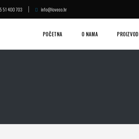
5 51 400 703
info@loveco.hr
POČETNA
O NAMA
PROIZVOD