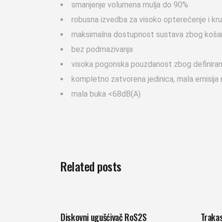
smanjenje volumena mulja do 90%
robusna izvedba za visoko opterećenje i krup
maksimalna dostupnost sustava zbog košare 
bez podmazivanja
visoka pogonska pouzdanost zbog definirane
kompletno zatvorena jedinica, mala emisija 
mala buka <68dB(A)
Related posts
Diskovni ugušćivač RoS2S
Trakas