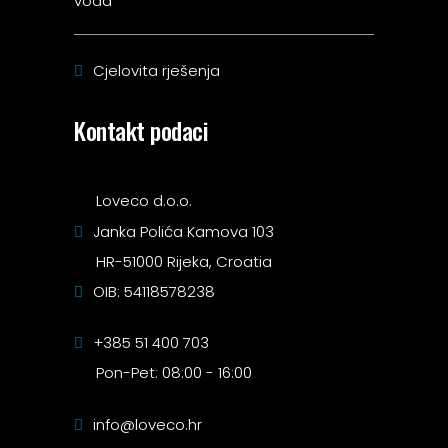
voda
Cjelovita rješenja
Kontakt podaci
Loveco d.o.o.
Janka Polića Kamova 103
HR-51000 Rijeka, Croatia
OIB: 54118578238
+385 51 400 703
Pon-Pet: 08:00 - 16:00
info@loveco.hr