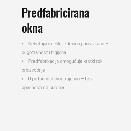
Predfabricirana
okna
Nehrđajući čelik, jetkano i pasivizirano –
dugotrajnost i higijena
Predfabrikacija omogućuje kratki rok
proizvodnje
U potpunosti vodotijesno – bez
opasnosti od curenja