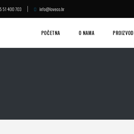
5 51 400 703
info@loveco.hr
POČETNA
O NAMA
PROIZVOD