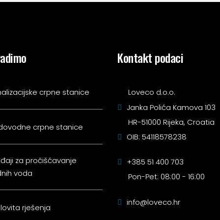
radimo
Kontakt podaci
alizacijske crpne stanice
Loveco d.o.o.
Janka Polića Kamova 103
HR-51000 Rijeka, Croatia
dovodne crpne stanice
OIB: 54118578238
đaji za pročišćavanje
+385 51 400 703
nih voda
Pon-Pet: 08:00 - 16:00
info@loveco.hr
lovita rješenja