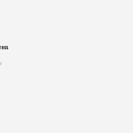
ress
o