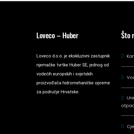
Loveco – Huber
Što 
Kan
Loveco d.o.o. je ekskluzivni zastupnik
njemačke tvrtke Huber SE, jednog od
vodećih europskih i svjetskih
Vo
proizvođača hidromehaničke opreme
za područje Hrvatske.
Ure
otpad
Cje