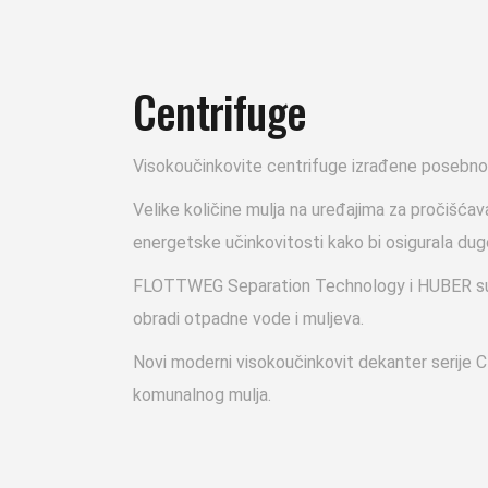
Centrifuge
Visokoučinkovite centrifuge izrađene posebno 
Velike količine mulja na uređajima za pročišća
energetske učinkovitosti kako bi osigurala du
FLOTTWEG Separation Technology i HUBER su u za
obradi otpadne vode i muljeva.
Novi moderni visokoučinkovit dekanter serije C
komunalnog mulja.