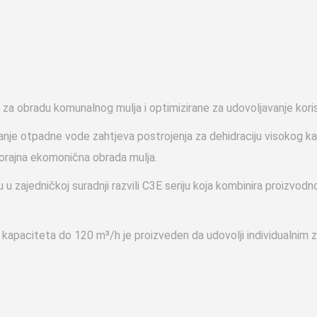
za obradu komunalnog mulja i optimizirane za udovoljavanje koris
vanje otpadne vode zahtjeva postrojenja za dehidraciju visokog ka
gorajna ekomonična obrada mulja.
jedničkoj suradnji razvili C3E seriju koja kombinira proizvodno 
 kapaciteta do 120 m³/h je proizveden da udovolji individualnim z