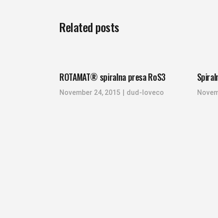
Related posts
ROTAMAT® spiralna presa RoS3
Spira
November 24, 2015
dud-loveco
Novem