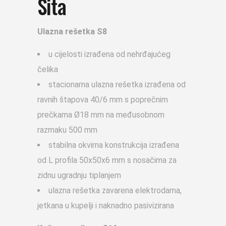
Sita
Ulazna rešetka S8
u cijelosti izrađena od nehrđajućeg
čelika
stacionarna ulazna rešetka izrađena od
ravnih štapova 40/6 mm s poprečnim
prečkama Ø18 mm na međusobnom
razmaku 500 mm
stabilna okvirna konstrukcija izrađena
od L profila 50x50x6 mm s nosačima za
zidnu ugradnju tiplanjem
ulazna rešetka zavarena elektrodama,
jetkana u kupelji i naknadno pasivizirana