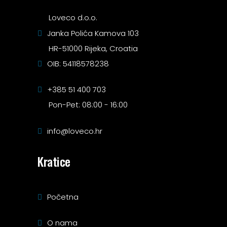
Loveco d.o.o.
Janka Polića Kamova 103
HR-51000 Rijeka, Croatia
OIB: 54118578238
+385 51 400 703
Pon-Pet: 08:00 - 16:00
info@loveco.hr
Kratice
Početna
O nama