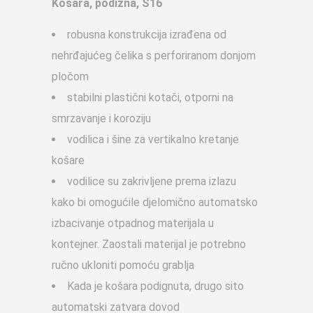
Košara, podizna, S1
6
robusna konstrukcija izrađena od
nehrđajućeg čelika s perforiranom donjom
pločom
stabilni plastični kotači, otporni na
smrzavanje i koroziju
vodilica i šine za vertikalno kretanje
košare
vodilice su zakrivljene prema izlazu
kako bi omogućile djelomično automatsko
izbacivanje otpadnog materijala u
kontejner. Zaostali materijal je potrebno
ručno ukloniti pomoću grablja
Kada je košara podignuta, drugo sito
automatski zatvara dovod