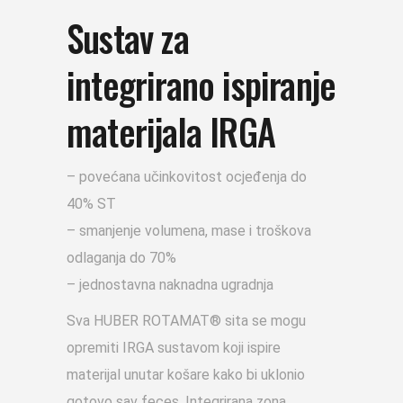
Sustav za
integrirano ispiranje
materijala IRGA
– povećana učinkovitost ocjeđenja do
40% ST
– smanjenje volumena, mase i troškova
odlaganja do 70%
– jednostavna naknadna ugradnja
Sva HUBER ROTAMAT® sita se mogu
opremiti IRGA sustavom koji ispire
materijal unutar košare kako bi uklonio
gotovo sav feces. Integrirana zona