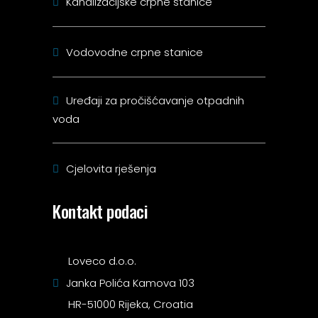
Kanalizacijske crpne stanice
Vodovodne crpne stanice
Uređaji za pročišćavanje otpadnih
voda
Cjelovita rješenja
Kontakt podaci
Loveco d.o.o.
Janka Polića Kamova 103
HR-51000 Rijeka, Croatia