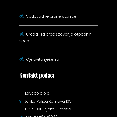
Vodovodne crpne stanice
Uređaji za pročišćavanje otpadnih
voda
Cjelovita rješenja
Kontakt podaci
Loveco d.o.o.
Janka Polića Kamova 103
HR-51000 Rijeka, Croatia
OIB: 54118578238