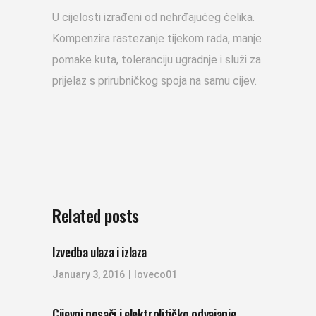
U cijelosti izrađeni od nehrđajućeg čelika.
Kompenzira rastezanje tijekom rada, manje
pomake kuta, toleranciju ugradnje i služi za
prijelaz s prirubničkog spoja na samu cijev.
Related posts
Izvedba ulaza i izlaza
January 3, 2016
loveco01
Cijevni nosači i elektrolitičko odvajanje