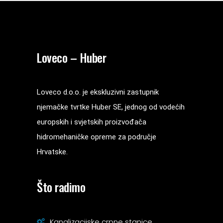
Loveco – Huber
Loveco d.o.o. je ekskluzivni zastupnik
njemačke tvrtke Huber SE, jednog od vodećih
europskih i svjetskih proizvođača
hidromehaničke opreme za područje
Hrvatske.
Što radimo
Kanalizacijske crpne stanice