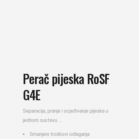
Perač pijeska RoSF
G4E
Separacija, pranje i ocjeđivanje pijeska u
jednom sustavu.
Smanjeni troškovi odlaganja