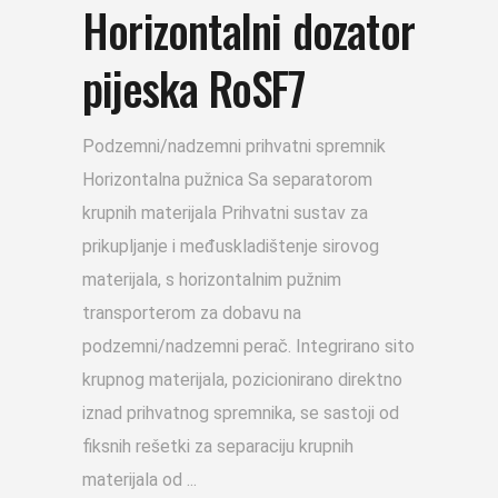
Horizontalni dozator
pijeska RoSF7
Podzemni/nadzemni prihvatni spremnik
Horizontalna pužnica Sa separatorom
krupnih materijala Prihvatni sustav za
prikupljanje i međuskladištenje sirovog
materijala, s horizontalnim pužnim
transporterom za dobavu na
podzemni/nadzemni perač. Integrirano sito
krupnog materijala, pozicionirano direktno
iznad prihvatnog spremnika, se sastoji od
fiksnih rešetki za separaciju krupnih
materijala od