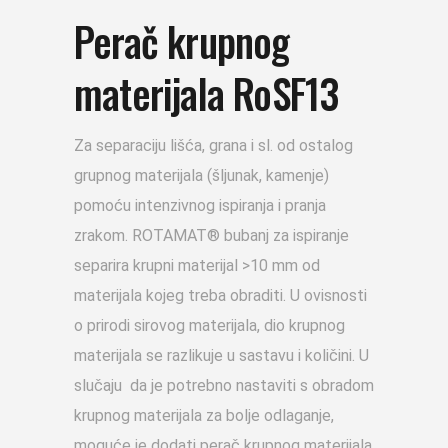
Perač krupnog
materijala RoSF13
Za separaciju lišća, grana i sl. od ostalog
grupnog materijala (šljunak, kamenje)
pomoću intenzivnog ispiranja i pranja
zrakom. ROTAMAT® bubanj za ispiranje
separira krupni materijal >10 mm od
materijala kojeg treba obraditi. U ovisnosti
o prirodi sirovog materijala, dio krupnog
materijala se razlikuje u sastavu i količini. U
slučaju da je potrebno nastaviti s obradom
krupnog materijala za bolje odlaganje,
moguće je dodati perač krupnog materijala