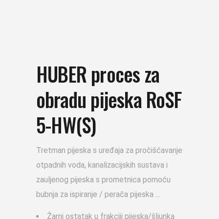
HUBER proces za
obradu pijeska RoSF
5-HW(S)
Tretman pijeska s uređaja za pročišćavanje
otpadnih voda, kanalizacijskih sustava i
zauljenog pijeska s prometnica pomoću
bubnja za ispiranje / perača pijeska
Žarni ostatak u frakciji pijeska/šljunka