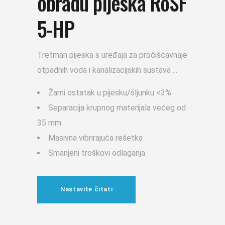
obradu pijeska RoSF
5-HP
Tretman pijeska s uređaja za pročišćavnaje
otpadnih voda i kanalizacijskih sustava
Žarni ostatak u pijesku/šljunku <3%
Separacija krupnog materijala većeg od
35 mm
Masivna vibrirajuća rešetka
Smanjeni troškovi odlaganja
Nastavite čitati