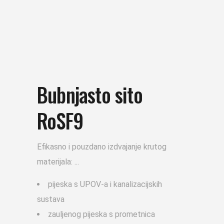
Bubnjasto sito
RoSF9
Efikasno i pouzdano izdvajanje krutog
materijala:
pijeska s UPOV-a i kanalizacijskih
sustava
zauljenog pijeska s prometnica