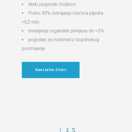
Niski pogonski troškovi
Preko 90% izdvajanja čestica pijeska
>0,2 mm
smanjenje organskih primjesa do <5%
pogodan za material iz bioplinskog
postrojenja
Nastavite čitati
1
2