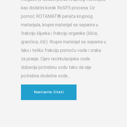
kao dodatni korak RoSF5 procesa. Uz
pomoć ROTAMAT® perača krupnog
materijala, krupni materijal se separira u
frakciju šljunka i frakciju organike (lišće,
grančice, itd.). Krupni materijal se separira u
laku i tešku frakciju pomoću vode i zraka
za pranje. Cijev recirkulacijske vode
dobavlja potrebnu vodu tako da nije
potrebna dodatna voda.
Nastavite čitati