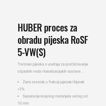
HUBER proces za
obradu pijeska RoSF
5-VW(S)
Tretman pijeska s uređaja za pročišćavanje
otpadnih voda i kanalizacijskih sustava
Žarni ostatak u frakciji pijesak/šljunak
<3%
Separacija krupnog materijala većeg od
10 mm