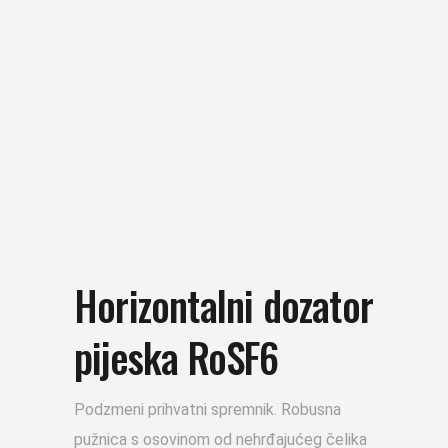
Horizontalni dozator
pijeska RoSF6
Podzmeni prihvatni spremnik. Robusna
pužnica s osovinom od nehrđajućeg čelika