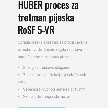
HUBER proces za
tretman pijeska
RoSF 5-VR
Obrada pijeska s uređaja za pročišćavanje
otpadnih voda i kanalizacijskih sustava
pomoću rešetke/perača pijeska
Smanjeni troškovi odlaganja
Žarni ostatak u frakciji pijesak/šljunak
<3%
Separacija krupnog materijala: 35 mm
Samo jedan pogonski motor