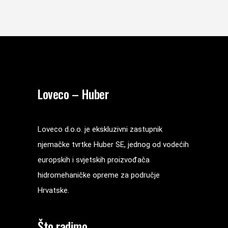
Loveco – Huber
Loveco d.o.o. je ekskluzivni zastupnik
njemačke tvrtke Huber SE, jednog od vodećih
europskih i svjetskih proizvođača
hidromehaničke opreme za područje
Hrvatske.
Što radimo